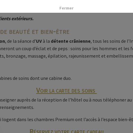
Fermer
ients extérieurs.
 de beauté et bien-être
ion
, de la séance d’
UV
à la
détente crânienne
, tous les soins de l’
neront un coup d’éclat et de peps : soins pour les hommes et les
ts, bronzage, massage, épilation, rajeunissement et embellisseme
cabines de soins dont une cabine duo.
Voir la carte des soins
nseigner auprès de la réception de l’hôtel ou à nous téléphoner au 
 renseignements.
ui logent dans les chambres Premium ont l’accès à l’espace bien-êtr
Réservez votre carte cadeau