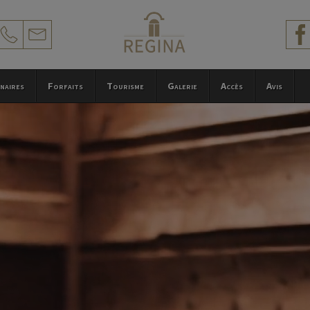
naires
Forfaits
Tourisme
Galerie
Accès
Avis