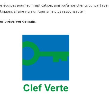
 équipes pour leur implication, ainsi qu’à nos clients qui partage
tinuons à faire vivre un tourisme plus responsable !
our préserver demain.
Rendez-vous à Berck Au Spa du Régin
RÉSERVATIONS SPA
u Spa THALGO, et vivez une expérience unique où Bien-être et Ém
erck sur Mer
de détente au Spa de l’hôtel. Après des activités intenses, de long
avail, tout est réuni ici pour oublier la fatigue quotidienne. Le Sp
’un
jacuzzi
, d’un
hammam
et d’un
sauna
.
supplément selon le type de chambre que vous réservez.)