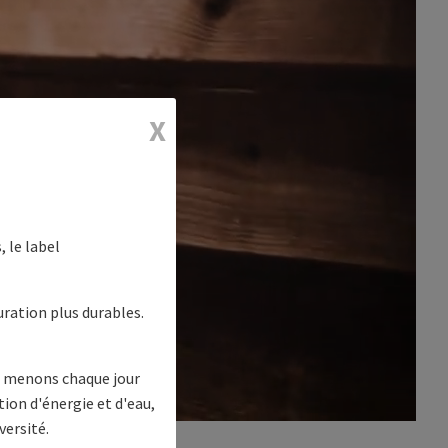
X
 le label
ration plus durables.
us menons chaque jour
on d'énergie et d'eau,
versité.