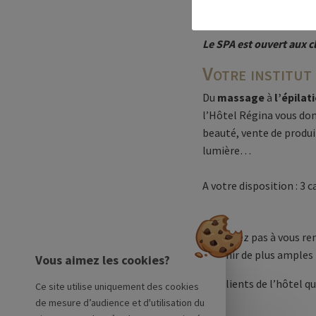
Le SPA est ouvert aux cl
Votre institut
Du
massage
à
l’épilat
l’Hôtel Régina vous don
beauté, vente de produi
lumière…
A votre disposition : 3 
N’hésitez pas à vous re
obtenir de plus amples
Vous aimez les cookies?
Les clients de l’hôtel q
Ce site utilise uniquement des cookies
de mesure d’audience et d'utilisation du