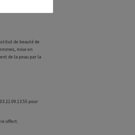
Institut de beauté de
 femmes, mise en
nt de la peau par la
03.21.09.13.55 pour
e offert.