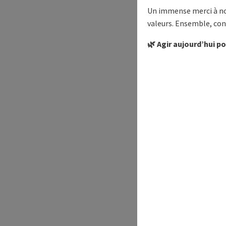
Un immense merci à nos
valeurs. Ensemble, con
🌿 Agir aujourd’hui p
Entrez dans le monde d
Détente et Sensations.
Votre Spa à B
Offrez-vous un instant 
mer ou une journée de tr
intérieure chauffée
, d
(L'accès au spa est en 