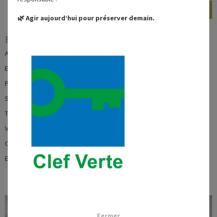
DEMANDE DE DEVIS
🌿 Agir aujourd’hui pour préserver demain.
Equipements & Services
Accès WiFi
Ecran
Paperboard
Système son
Télévision écran plat
Vidéoprojecteur
Climatisation
Eau minérale
Fermer