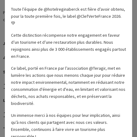
Toute l’équipe de @hotelreginaberck est fière d’avoir obtenu,
Petite salle intimiste, idéale pour des réunions ou formations en petits
pour la toute première fois, le label @ClefVerteFrance 2026.
comités, ou en sous-commissions.
💚
Cette distinction récompense notre engagement en faveur
d’un tourisme et d’une restauration plus durables. Nous
Journée étude
rejoignons ainsi plus de 3 000 établissements engagés partout
45€ *
en France.
/ Prix par pers.
Ce label, porté en France par l’association @Teragir, met en
Séminaire résidentiel
lumière les actions que nous menons chaque jour pour réduire
notre impact environnemental, notamment en réduisant notre
112€ *
/ Prix par pers.
consommation d'énergie et d'eau, en limitant et valorisant nos
déchets, nos achats responsables, et en préservant la
Location journée
biodiversité.
120€ *
Un immense merci à nos équipes pour leur implication, ainsi
/ Prix à la journée
qu’à nos clients qui partagent avec nous ces valeurs.
* Tarifs indicatifs en TTC
Ensemble, continuons à faire vivre un tourisme plus
responsable !