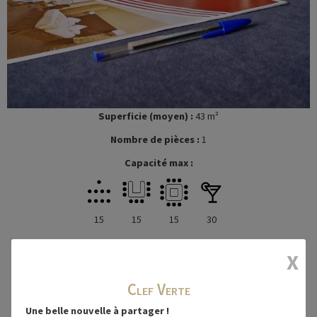
Superficie (moyen) :
43 m²
Nombre de pièces :
1
Capacité max :
15
15
15
30
X
Clef Verte
Salle Les Oyats
Une belle nouvelle à partager !