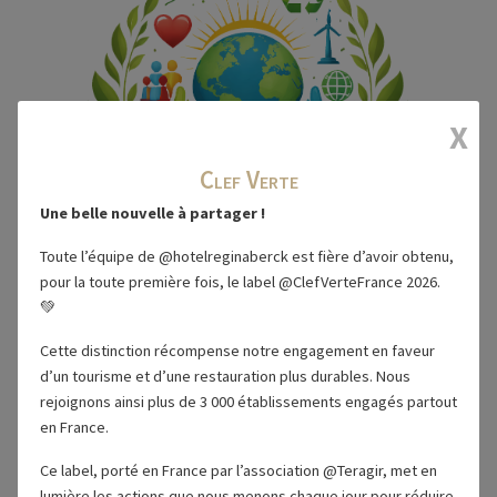
X
Clef Verte
Une belle nouvelle à partager !
Toute l’équipe de @hotelreginaberck est fière d’avoir obtenu,
Notre Charte
pour la toute première fois, le label @ClefVerteFrance 2026.
💚
Les Écogestes
Cette distinction récompense notre engagement en faveur
d’un tourisme et d’une restauration plus durables. Nous
rejoignons ainsi plus de 3 000 établissements engagés partout
La Mobilité Douce
en France.
Ce label, porté en France par l’association @Teragir, met en
lumière les actions que nous menons chaque jour pour réduire